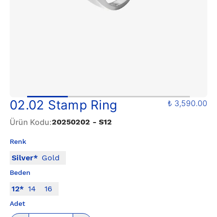
02.02 Stamp Ring
₺ 3,590.00
Ürün Kodu
:
20250202 - S12
Renk
Silver
*
Gold
Beden
12
*
14
16
Adet