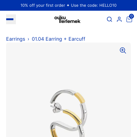
10% off your first order ✦ Use the code: HELLO10
0
Earrings
01.04 Earring + Earcuff