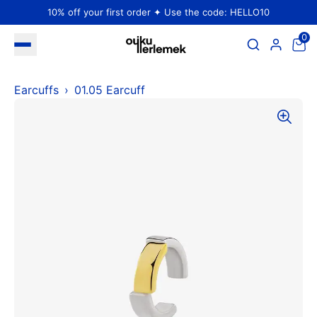
10% off your first order ✦ Use the code: HELLO10
0
Earcuffs
01.05 Earcuff