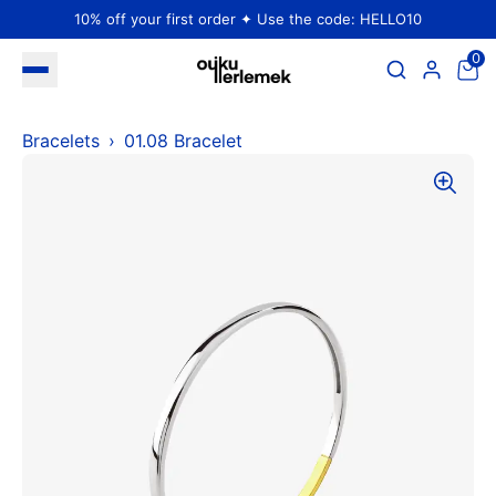
10% off your first order ✦ Use the code: HELLO10
0
Bracelets
01.08 Bracelet